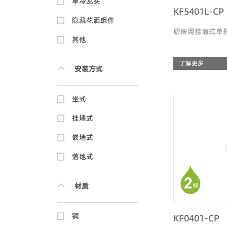
单冷龙头
KF5401L-CP
隐藏花洒组件
厨房用挂墙式单
其他
了解更多
安装方式
坐式
挂墙式
嵌墙式
落地式
材质
铜
KF0401-CP