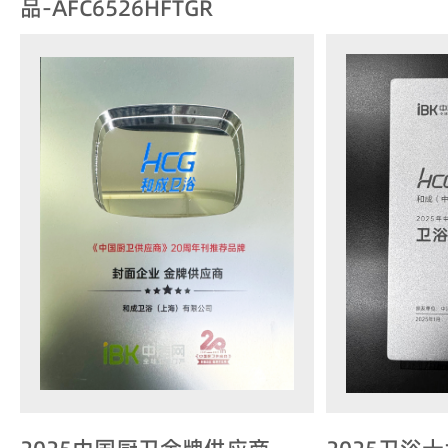
品-AFC6526HFTGR