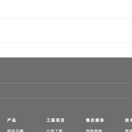
产品
工程项目
售后服务
技
超级马桶
公共工程
自助报修
陶