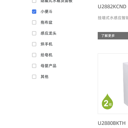
隐藏式水箱及面板
U2882KCND
小便斗
挂墙式水感应智
拖布盆
感应龙头
了解更多
烘手机
给皂机
母婴产品
其他
U2880BKTH