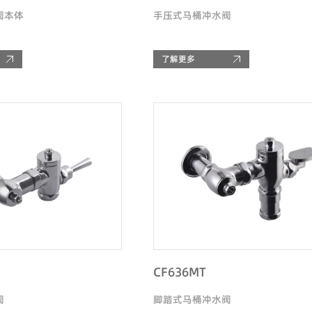
阀本体
手压式马桶冲水阀
了解更多
CF636MT
阀
脚踏式马桶冲水阀