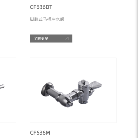
CF636DT
脚踏式马桶冲水阀
了解更多
CF636M