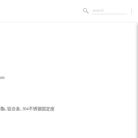
mm
树酯､铝合金､304不锈钢固定座