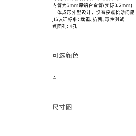
内管为3mm厚铝合金管(实际3.2mm)
一体成形外型设计，沒有接点松动问题
JIS认证标准: 载重､抗菌､毒性测试
锁固孔: 4孔
可选颜色
白
尺寸图