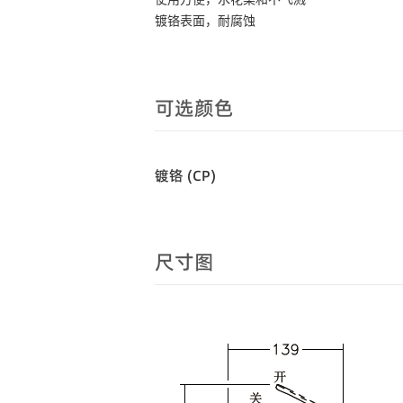
镀铬表面，耐腐蚀
可选颜色
镀铬 (CP)
尺寸图