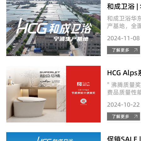
和成卫浴华
产基地，全
段 。 这个面
2024-11-08
地，以瓷器
生产工艺，
了解更多
心的管控标准
" 沸腾质量
费品质量性
通过聚焦消
2024-10-22
测评标准、
备、流程管
了解更多
谨、公正的态