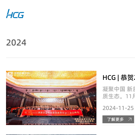
2024
凝聚中国 
质生态。11
数据主办的2
2024-11-25
盛典暨新质
盛大举办。 
了解更多
着“奖优推优