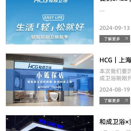
...
2024-09-13
了解更多
本次我们要
成卫浴刚刚
路家饰佳门店
2024-08-19
佳商场坐落
圈的心脏地
了解更多
能详的老牌“