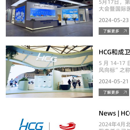
5月17日，
大会暨国际
理展览会（简称
2024-05-23
成都·中国
幕！HCG携
了解更多
最新技术创新
为...
5 月 14-1
风向标”之
——第 28
2024-05-21
设施展览会 (
展 ) ，在
了解更多
大举办。 起源
2024年4