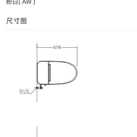
粉白( AW )
尺寸图