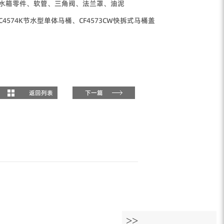
水箱零件、软管、三角阀、法兰罩、油泥
C4574K节水型单体马桶、CF4573CW快拆式马桶盖
返回列表
下一篇
>>