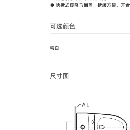
● 快拆式缓降马桶盖，拆装方便，开
可选颜色
粉白
尺寸图