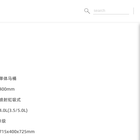
单体马桶
400mm
喷射虹吸式
4.0L(3.5/5.0L)
1级
715x400x725mm