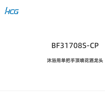
BF31708S-CP
沐浴用单把手顶喷花洒龙头