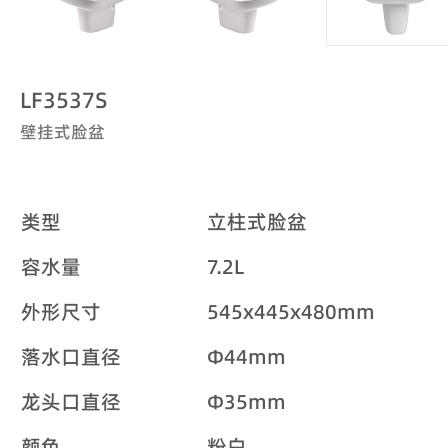
LF3537S
壁挂式脸盆
类型
立柱式脸盆
容水量
7.2L
外形尺寸
545x445x480mm
落水口直径
Φ44mm
龙头口直径
Φ35mm
颜色
粉白