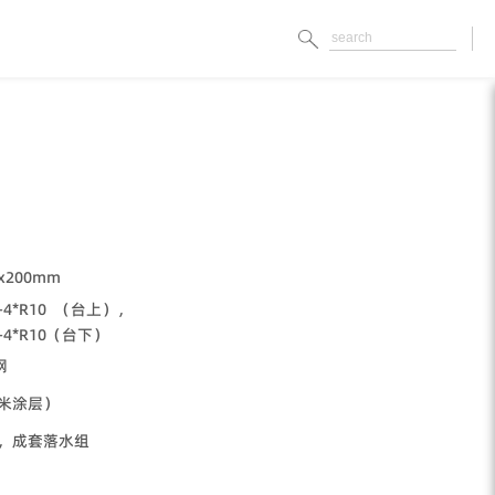
0x200mm
0-4*R10 （台上），
5-4*R10（台下）
钢
米涂层）
，成套落水组