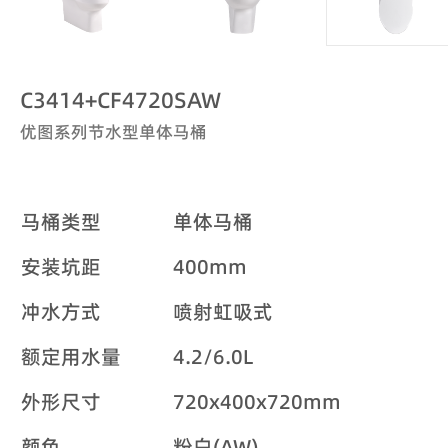
C3414+CF4720SAW
优图系列节水型单体马桶
马桶类型
单体马桶
安装坑距
400mm
冲水方式
喷射虹吸式
额定用水量
4.2/6.0L
外形尺寸
720x400x720mm
颜色
粉白(AW)