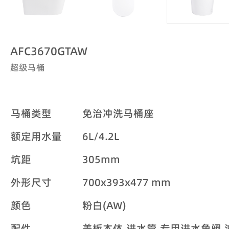
AFC3670GTAW
超级马桶
马桶类型
免治冲洗马桶座
额定用水量
6L/4.2L
坑距
305mm
外形尺寸
700x393x477 mm
颜色
粉白(AW)
配件
盖板本体,进水管,专用进水角阀,