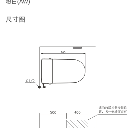
粉白(AW)
尺寸图