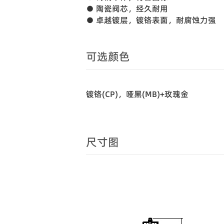
● 陶瓷阀芯，经久耐用
● 卓越镀层，镀铬表面，耐腐蚀力强
可选颜色
镀铬(CP)，哑黑(MB)+玫瑰金
尺寸图