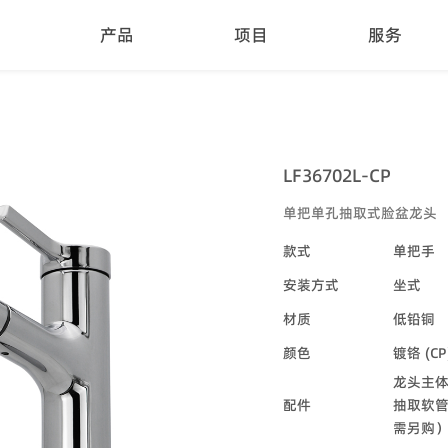
产品
项目
服务
LF36702L-CP
单把单孔抽取式脸盆龙头
款式
单把手
安装方式
坐式
材质
低铅铜
颜色
镀铬 (CP
龙头主体
配件
抽取软
需另购