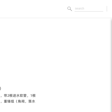
)
，带2根进水软管，1根
管，重锤组（角阀，落水
）