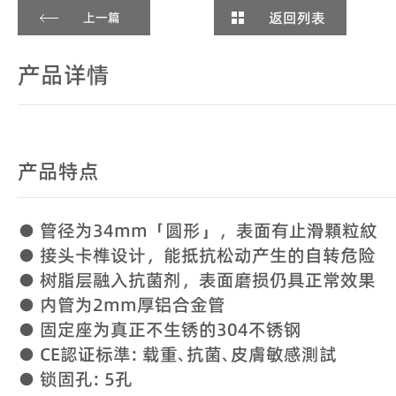
返回列表
上一篇
产品详情
产品特点
● 管径为34mm「圆形」，表面有止滑顆粒紋
● 接头卡榫设计，能抵抗松动产生的自转危险
● 树脂层融入抗菌剂，表面磨损仍具正常效果
● 内管为2mm厚铝合金管
● 固定座为真正不生锈的304不锈钢
● CE認证标準: 载重､抗菌､皮膚敏感測試
● 锁固孔: 5孔