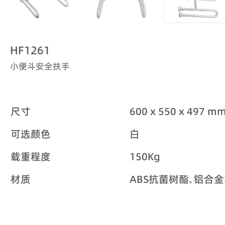
HF1261
小便斗安全扶手
尺寸
600 x 550 x 497 m
可选颜色
白
载重程度
150Kg
材质
ABS抗菌树酯､铝合金