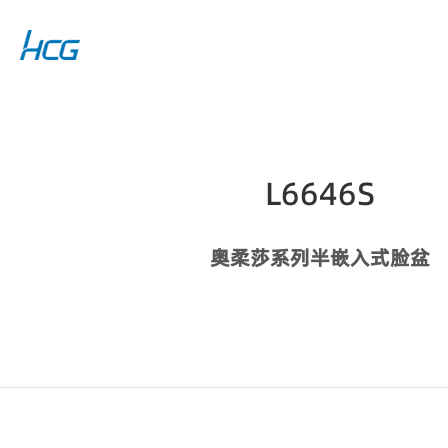
L6646S
奥柔莎系列半嵌入式脸盆