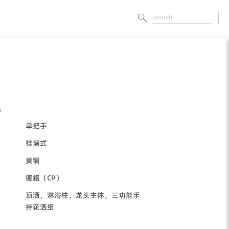
头
单把手
挂墙式
黄铜
镀鉻（CP）
顶洒，淋浴柱，龙头主体，三功能手
持花洒组