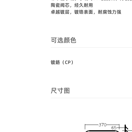
陶瓷阀芯，经久耐用
卓越镀层，镀铬表面，耐腐蚀力强
可选颜色
镀鉻（CP）
尺寸图