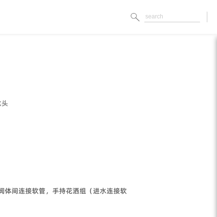
龙头
根阀体间连接软管，手持花洒组（进水连接软
）