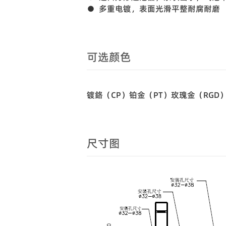
● 多重电镀，表面光滑平整耐腐耐磨
可选颜色
镀鉻（CP）铂金（PT）玫瑰金（RGD
尺寸图