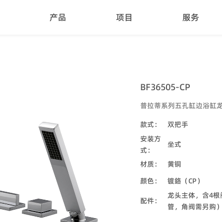
产品
项目
服务
BF36505-CP
普拉蒂系列五孔缸边浴缸
款式：
双把手
安装方
坐式
式：
材质：
黄铜
颜色：
镀鉻（CP）
龙头主体，含4
配件：
管，角阀需另购