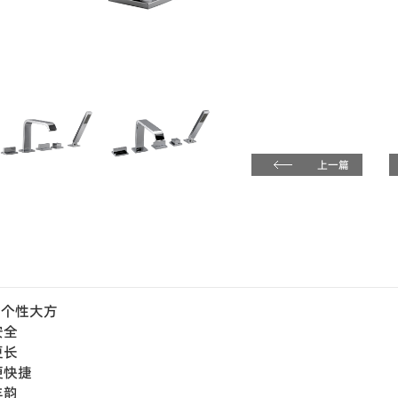
上一篇
型个性大方
安全
更长
便快捷
丰韵