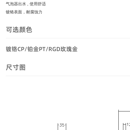
气泡器出水 , 使用舒适
镀铬表面，耐腐蚀力
可选颜色
镀铬CP/铂金PT/RGD玫瑰金
尺寸图