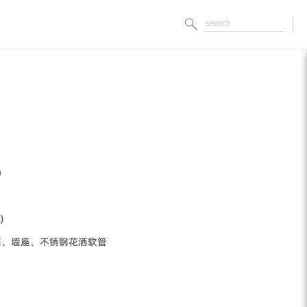
m
)
洒、墙座、不锈钢花洒软管