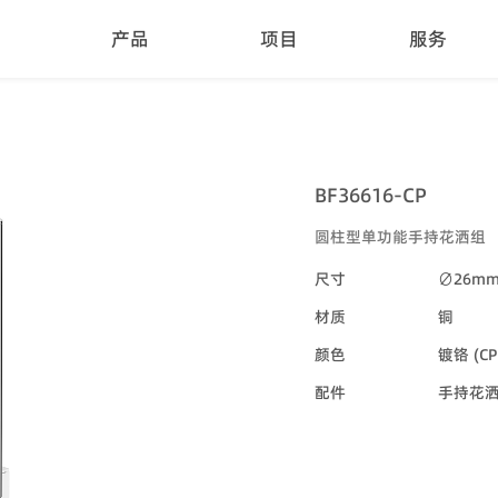
产品
项目
服务
BF36616-CP
圆柱型单功能手持花洒组
尺寸
∅26m
材质
铜
颜色
镀铬 (CP
配件
手持花