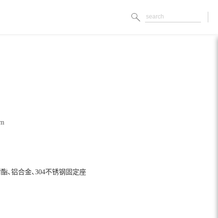
mm
树酯､铝合金､304不锈钢固定座