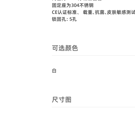
固定座为304不锈钢
CE认证标准、 载重､抗菌､皮肤敏感测
锁固孔: 5孔
可选颜色
白
尺寸图