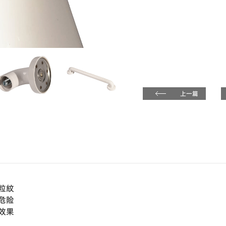
上一篇
粒紋
危险
常效果