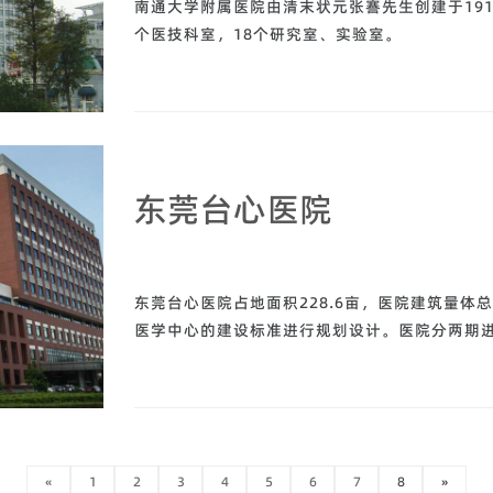
南通大学附属医院由清末状元张謇先生创建于191
个医技科室，18个研究室、实验室。
东莞台心医院
东莞台心医院占地面积228.6亩，医院建筑量体总
医学中心的建设标准进行规划设计。医院分两期进
«
1
2
3
4
5
6
7
8
»