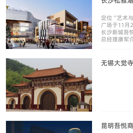
长沙松雅
定位“艺术
广场于11月
长沙新城吾
总经理康军
为18万平方
新星沙时尚
无锡大觉
昆明吾悦