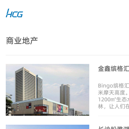
商业地产
金鑫缤格
Bingo缤格
米摩天高度。
1200㎡生
林，让人们
物中逛公园
味餐饮、品