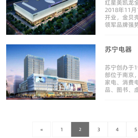
红星美凯龙
2018年1
开业，金贝
领军品牌强
品牌创造价
驻将为红星
苏宁电器
苏宁创办于1
部位于南京
家电、消费
品、图书、
类，线下实体
上线下的融
正
«
1
3
4
5
2