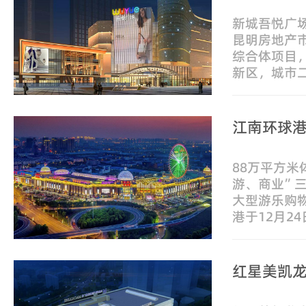
新城吾悦广
昆明房地产
综合体项目
新区，城市
总用地面积1
积约48万平
江南环球
88万平方米
游、商业”
大型游乐购
港于12月2
首秀 。位于
号的江南环球
红星美凯龙